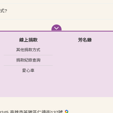
式?
線上捐款
芳名錄
其他捐款方式
捐款紀錄查詢
愛心車
0245 高雄市苓雅區仁德街137號