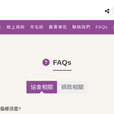
息
線上捐款
芳名錄
義賣專區
聯絡我們
FAQs
FAQs
協會相關
捐款相關
偏鄉孩童?