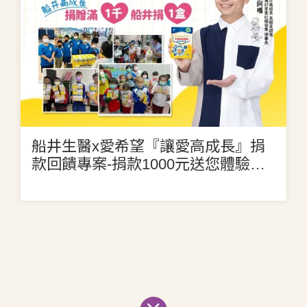
船井生醫x愛希望『讓愛高成長』捐
款回饋專案-捐款1000元送您體驗
「船井高成長®牛奶鈣魚膠原粉」