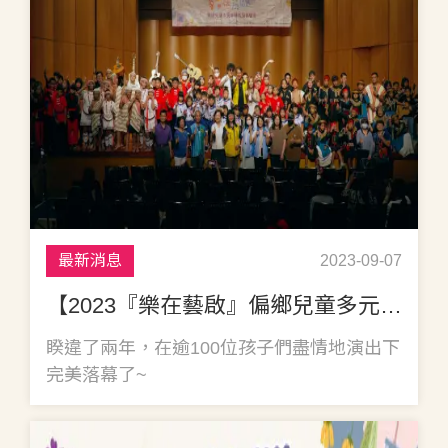
最新消息
2023-09-07
【2023『樂在藝啟』偏鄉兒童多元才藝音樂會】成果花絮
睽違了兩年，在逾100位孩子們盡情地演出下
完美落幕了~