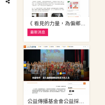
《 看見的力量，為偏鄉發聲 》善耕365公益媒合平台
最新消息
公益傳播基金會公益採訪，為偏鄉貧弱學童發聲