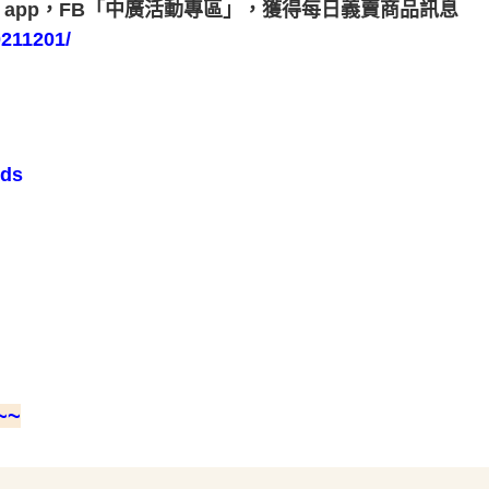
「中廣線上聽」app，FB「中廣活動專區」，獲得每日義賣商品訊息
211201/
ods
~