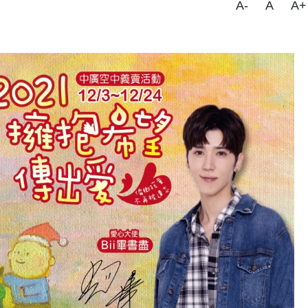
A-
A
A+