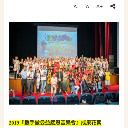
A-
A
A+
2019『
攜手做公益感恩音樂會』成果花絮