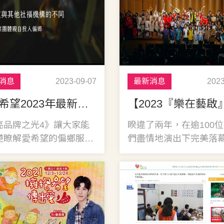
消息
2023-09-07
最新消息
2023
【愛希望2023年最新公益形象影片】
亮品牌之光4》讓大家能
睽違了兩年，在逾100
楚瞭解愛希望的偏鄉服務
們盡情地演出下完美落幕
及方向喔~