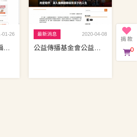
-01-26
最新消息
2020-04-08
《 看見的力量，為偏鄉發聲 》善耕365公益媒合平台
公益傳播基金會公益採訪，為偏鄉貧弱學童發聲
0