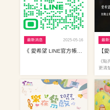
最新消息
2025-05-16
最新
《 愛希望 LINE官方帳號上架囉~ 》
《點
更清
理念