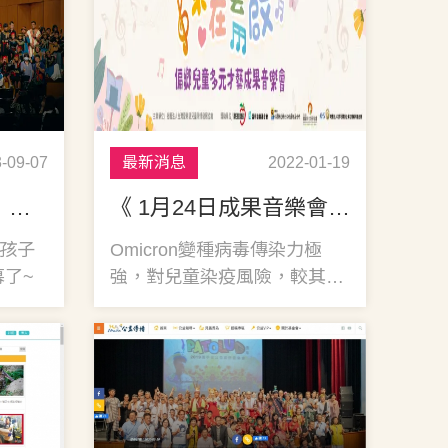
-09-07
最新消息
2022-01-19
【2023『樂在藝啟』偏鄉兒童多元才藝音樂會】成果花絮
《 1月24日成果音樂會因疫情延期公告 》
位孩子
Omicron變種病毒傳染力極
了~
強，對兒童染疫風險，較其他
病毒更高。